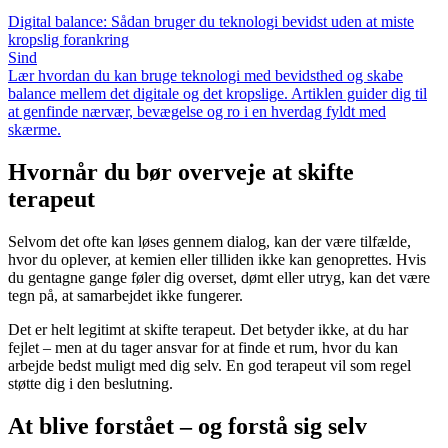
Digital balance: Sådan bruger du teknologi bevidst uden at miste
kropslig forankring
Sind
Lær hvordan du kan bruge teknologi med bevidsthed og skabe
balance mellem det digitale og det kropslige. Artiklen guider dig til
at genfinde nærvær, bevægelse og ro i en hverdag fyldt med
skærme.
Hvornår du bør overveje at skifte
terapeut
Selvom det ofte kan løses gennem dialog, kan der være tilfælde,
hvor du oplever, at kemien eller tilliden ikke kan genoprettes. Hvis
du gentagne gange føler dig overset, dømt eller utryg, kan det være
tegn på, at samarbejdet ikke fungerer.
Det er helt legitimt at skifte terapeut. Det betyder ikke, at du har
fejlet – men at du tager ansvar for at finde et rum, hvor du kan
arbejde bedst muligt med dig selv. En god terapeut vil som regel
støtte dig i den beslutning.
At blive forstået – og forstå sig selv