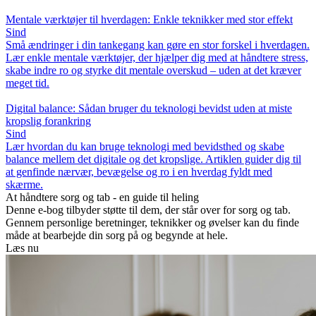
Mentale værktøjer til hverdagen: Enkle teknikker med stor effekt
Sind
Små ændringer i din tankegang kan gøre en stor forskel i hverdagen.
Lær enkle mentale værktøjer, der hjælper dig med at håndtere stress,
skabe indre ro og styrke dit mentale overskud – uden at det kræver
meget tid.
Digital balance: Sådan bruger du teknologi bevidst uden at miste
kropslig forankring
Sind
Lær hvordan du kan bruge teknologi med bevidsthed og skabe
balance mellem det digitale og det kropslige. Artiklen guider dig til
at genfinde nærvær, bevægelse og ro i en hverdag fyldt med
skærme.
At håndtere sorg og tab - en guide til heling
Denne e-bog tilbyder støtte til dem, der står over for sorg og tab.
Gennem personlige beretninger, teknikker og øvelser kan du finde
måde at bearbejde din sorg på og begynde at hele.
Læs nu