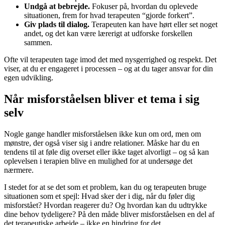
Undgå at bebrejde.
Fokuser på, hvordan du oplevede
situationen, frem for hvad terapeuten “gjorde forkert”.
Giv plads til dialog.
Terapeuten kan have hørt eller set noget
andet, og det kan være lærerigt at udforske forskellen
sammen.
Ofte vil terapeuten tage imod det med nysgerrighed og respekt. Det
viser, at du er engageret i processen – og at du tager ansvar for din
egen udvikling.
Når misforståelsen bliver et tema i sig
selv
Nogle gange handler misforståelsen ikke kun om ord, men om
mønstre, der også viser sig i andre relationer. Måske har du en
tendens til at føle dig overset eller ikke taget alvorligt – og så kan
oplevelsen i terapien blive en mulighed for at undersøge det
nærmere.
I stedet for at se det som et problem, kan du og terapeuten bruge
situationen som et spejl: Hvad sker der i dig, når du føler dig
misforstået? Hvordan reagerer du? Og hvordan kan du udtrykke
dine behov tydeligere? På den måde bliver misforståelsen en del af
det terapeutiske arbejde – ikke en hindring for det.