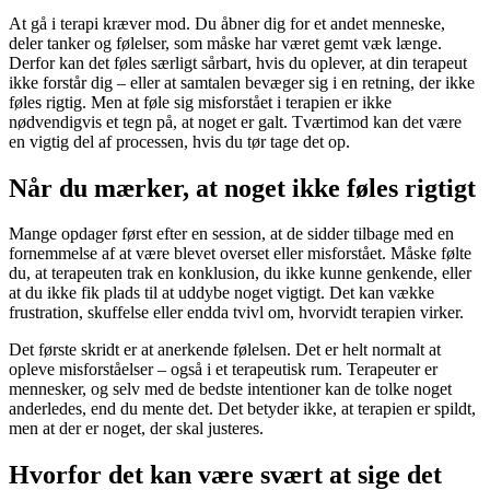
At gå i terapi kræver mod. Du åbner dig for et andet menneske,
deler tanker og følelser, som måske har været gemt væk længe.
Derfor kan det føles særligt sårbart, hvis du oplever, at din terapeut
ikke forstår dig – eller at samtalen bevæger sig i en retning, der ikke
føles rigtig. Men at føle sig misforstået i terapien er ikke
nødvendigvis et tegn på, at noget er galt. Tværtimod kan det være
en vigtig del af processen, hvis du tør tage det op.
Når du mærker, at noget ikke føles rigtigt
Mange opdager først efter en session, at de sidder tilbage med en
fornemmelse af at være blevet overset eller misforstået. Måske følte
du, at terapeuten trak en konklusion, du ikke kunne genkende, eller
at du ikke fik plads til at uddybe noget vigtigt. Det kan vække
frustration, skuffelse eller endda tvivl om, hvorvidt terapien virker.
Det første skridt er at anerkende følelsen. Det er helt normalt at
opleve misforståelser – også i et terapeutisk rum. Terapeuter er
mennesker, og selv med de bedste intentioner kan de tolke noget
anderledes, end du mente det. Det betyder ikke, at terapien er spildt,
men at der er noget, der skal justeres.
Hvorfor det kan være svært at sige det