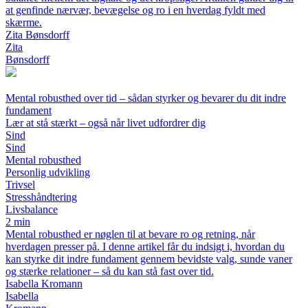
at genfinde nærvær, bevægelse og ro i en hverdag fyldt med
skærme.
Zita Bønsdorff
Zita
Bønsdorff
Mental robusthed over tid – sådan styrker og bevarer du dit indre
fundament
Lær at stå stærkt – også når livet udfordrer dig
Sind
Sind
Mental robusthed
Personlig udvikling
Trivsel
Stresshåndtering
Livsbalance
2 min
Mental robusthed er nøglen til at bevare ro og retning, når
hverdagen presser på. I denne artikel får du indsigt i, hvordan du
kan styrke dit indre fundament gennem bevidste valg, sunde vaner
og stærke relationer – så du kan stå fast over tid.
Isabella Kromann
Isabella