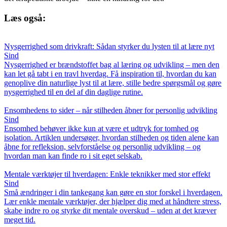
Læs også:
Nysgerrighed som drivkraft: Sådan styrker du lysten til at lære nyt
Sind
Nysgerrighed er brændstoffet bag al læring og udvikling – men den
kan let gå tabt i en travl hverdag. Få inspiration til, hvordan du kan
genoplive din naturlige lyst til at lære, stille bedre spørgsmål og gøre
nysgerrighed til en del af din daglige rutine.
Ensomhedens to sider – når stilheden åbner for personlig udvikling
Sind
Ensomhed behøver ikke kun at være et udtryk for tomhed og
isolation. Artiklen undersøger, hvordan stilheden og tiden alene kan
åbne for refleksion, selvforståelse og personlig udvikling – og
hvordan man kan finde ro i sit eget selskab.
Mentale værktøjer til hverdagen: Enkle teknikker med stor effekt
Sind
Små ændringer i din tankegang kan gøre en stor forskel i hverdagen.
Lær enkle mentale værktøjer, der hjælper dig med at håndtere stress,
skabe indre ro og styrke dit mentale overskud – uden at det kræver
meget tid.