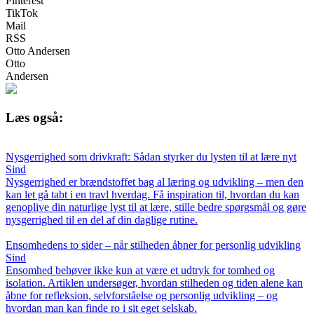
Pinterest
TikTok
Mail
RSS
Otto Andersen
Otto
Andersen
Læs også:
Nysgerrighed som drivkraft: Sådan styrker du lysten til at lære nyt
Sind
Nysgerrighed er brændstoffet bag al læring og udvikling – men den
kan let gå tabt i en travl hverdag. Få inspiration til, hvordan du kan
genoplive din naturlige lyst til at lære, stille bedre spørgsmål og gøre
nysgerrighed til en del af din daglige rutine.
Ensomhedens to sider – når stilheden åbner for personlig udvikling
Sind
Ensomhed behøver ikke kun at være et udtryk for tomhed og
isolation. Artiklen undersøger, hvordan stilheden og tiden alene kan
åbne for refleksion, selvforståelse og personlig udvikling – og
hvordan man kan finde ro i sit eget selskab.