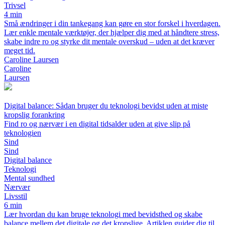
Trivsel
4 min
Små ændringer i din tankegang kan gøre en stor forskel i hverdagen.
Lær enkle mentale værktøjer, der hjælper dig med at håndtere stress,
skabe indre ro og styrke dit mentale overskud – uden at det kræver
meget tid.
Caroline Laursen
Caroline
Laursen
Digital balance: Sådan bruger du teknologi bevidst uden at miste
kropslig forankring
Find ro og nærvær i en digital tidsalder uden at give slip på
teknologien
Sind
Sind
Digital balance
Teknologi
Mental sundhed
Nærvær
Livsstil
6 min
Lær hvordan du kan bruge teknologi med bevidsthed og skabe
balance mellem det digitale og det kropslige. Artiklen guider dig til