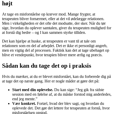
højt
At tage en misforståelse op kræver mod. Mange frygter, at
terapeuten bliver fornærmet, eller at det vil ødelægge relationen.
Men i virkeligheden er det ofte det modsatte, der sker. Når du tør
sige, hvordan du oplever samtalen, giver du terapeuten mulighed for
at forstå dig bedre – og I kan sammen styrke tilliden.
Det kan hjælpe at huske, at terapeuten er vant til at tale om
relationen som en del af arbejdet. Det er ikke et personligt angreb,
men en vigtig del af processen. Faktisk kan det at tage ubehaget op
blive et vendepunkt, hvor terapien bliver mere ærlig og præcis.
Sådan kan du tage det op i praksis
Hvis du mærker, at du er blevet misforstået, kan du forberede dig på
at tage det op næste gang. Her er nogle måder at gøre det på:
Start med din oplevelse.
Du kan sige: “Jeg gik fra sidste
session med en følelse af, at du måske forstod mig anderledes,
end jeg mente.”
Vær konkret.
Fortæl, hvad der blev sagt, og hvordan du
oplevede det. Det gør det lettere for terapeuten at forstå, hvor
misforståelsen opstod.