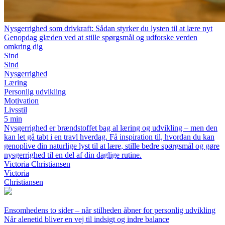
Nysgerrighed som drivkraft: Sådan styrker du lysten til at lære nyt
Genopdag glæden ved at stille spørgsmål og udforske verden
omkring dig
Sind
Sind
Nysgerrighed
Læring
Personlig udvikling
Motivation
Livsstil
5 min
Nysgerrighed er brændstoffet bag al læring og udvikling – men den
kan let gå tabt i en travl hverdag. Få inspiration til, hvordan du kan
genoplive din naturlige lyst til at lære, stille bedre spørgsmål og gøre
nysgerrighed til en del af din daglige rutine.
Victoria Christiansen
Victoria
Christiansen
Ensomhedens to sider – når stilheden åbner for personlig udvikling
Når alenetid bliver en vej til indsigt og indre balance