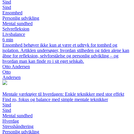
Sind
Sind
Ensomhed
Personlig udvikling
Mental sundhed
Selvrefleksion
Livsbalance
6 min
Ensomhed behøver ikke kun at være et udtryk for tomhed og
isolation. Artiklen undersøger, hvordan stilheden og tiden alene kan
åbne for refleksion, selvforståelse og personlig udvikling – og
hvordan man kan finde ro i sit eget selskab.
Otto Andersen
Otto
Andersen
Mentale værktøjer til hverdagen: Enkle teknikker med stor effekt
Find ro, fokus og balance med simple mentale teknikker
Sind
Sind
Mental sundhed
Hverdag
Stresshåndtering
Personlig udvikling