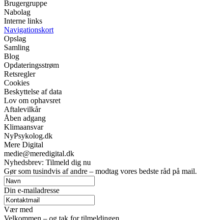
Brugergruppe
Nabolag
Interne links
Navigationskort
Opslag
Samling
Blog
Opdateringsstrøm
Retsregler
Cookies
Beskyttelse af data
Lov om ophavsret
Aftalevilkår
Åben adgang
Klimaansvar
NyPsykolog.dk
Mere Digital
medie@meredigital.dk
Nyhedsbrev: Tilmeld dig nu
Gør som tusindvis af andre – modtag vores bedste råd på mail.
Din e-mailadresse
Vær med
Velkommen – og tak for tilmeldingen