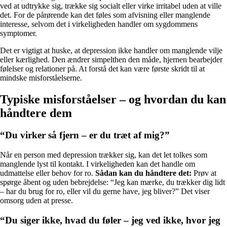
ved at udtrykke sig, trække sig socialt eller virke irritabel uden at ville
det. For de pårørende kan det føles som afvisning eller manglende
interesse, selvom det i virkeligheden handler om sygdommens
symptomer.
Det er vigtigt at huske, at depression ikke handler om manglende vilje
eller kærlighed. Den ændrer simpelthen den måde, hjernen bearbejder
følelser og relationer på. At forstå det kan være første skridt til at
mindske misforståelserne.
Typiske misforståelser – og hvordan du kan
håndtere dem
“Du virker så fjern – er du træt af mig?”
Når en person med depression trækker sig, kan det let tolkes som
manglende lyst til kontakt. I virkeligheden kan det handle om
udmattelse eller behov for ro.
Sådan kan du håndtere det:
Prøv at
spørge åbent og uden bebrejdelse: “Jeg kan mærke, du trækker dig lidt
– har du brug for ro, eller vil du gerne have, jeg bliver?” Det viser
omsorg uden at presse.
“Du siger ikke, hvad du føler – jeg ved ikke, hvor jeg