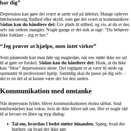
har dig”
Depression kan gøre det svært at sætte ord på følelser. Mange oplever
følelsesmæssig fladhed eller skyld, som gør det svært at kommunikere.
Sådan kan du håndtere det:
Giv plads til stilhed, og vis, at du er der,
selv når ordene mangler. Nogle gange er det nok at sige: “Du behøver
ikke forklare – jeg er her.”
“Jeg prøver at hjælpe, men intet virker”
Som pårørende kan man føle sig magtesløs, når ens støtte ikke ser ud
til at gøre en forskel.
Sådan kan du håndtere det:
Husk, at du ikke
kan “fikse” depressionen alene. Det vigtigste er at være til stede og
opmuntre til professionel hjælp. Samtidig skal du passe på dig selv –
det er en del af at kunne være der for den anden.
Kommunikation med omtanke
Når depression fylder, bliver kommunikationen ekstra sårbar. Små
misforståelser kan vokse, hvis de ikke bliver talt om. Her er nogle råd
til at bevare en åben og tryg dialog:
Tal om, hvordan I bedst støtter hinanden.
Spørg, hvad der
hjælper, og hvad der ikke gør.