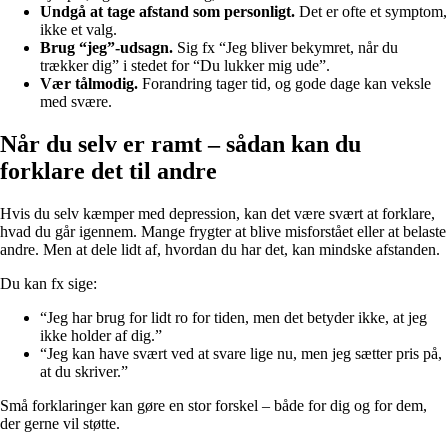
Undgå at tage afstand som personligt.
Det er ofte et symptom,
ikke et valg.
Brug “jeg”-udsagn.
Sig fx “Jeg bliver bekymret, når du
trækker dig” i stedet for “Du lukker mig ude”.
Vær tålmodig.
Forandring tager tid, og gode dage kan veksle
med svære.
Når du selv er ramt – sådan kan du
forklare det til andre
Hvis du selv kæmper med depression, kan det være svært at forklare,
hvad du går igennem. Mange frygter at blive misforstået eller at belaste
andre. Men at dele lidt af, hvordan du har det, kan mindske afstanden.
Du kan fx sige:
“Jeg har brug for lidt ro for tiden, men det betyder ikke, at jeg
ikke holder af dig.”
“Jeg kan have svært ved at svare lige nu, men jeg sætter pris på,
at du skriver.”
Små forklaringer kan gøre en stor forskel – både for dig og for dem,
der gerne vil støtte.