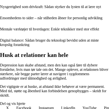
Nysgerrighed som drivkraft: Sådan styrker du lysten til at lære nyt
Ensomhedens to sider – når stilheden åbner for personlig udvikling
Mentale værktøjer til hverdagen: Enkle teknikker med stor effekt
Digital balance: Sådan bruger du teknologi bevidst uden at miste
kropslig forankring
Husk at relationer kan hele
Depression kan skabe afstand, men den kan også føre til dybere
forståelse, hvis man tør tale om det. Mange oplever, at relationen bliver
stærkere, når begge parter lærer at navigere i sygdommens
udfordringer med tålmodighed og ærlighed.
Det vigtigste er at huske, at afstand ikke behøver at være permanent.
Med tid, støtte og åbenhed kan forbindelsen genopbygges – skridt for
skridt.
Del og vis hjerte
X
Facebook
Instagram
LinkedIn
YouTube
Pin