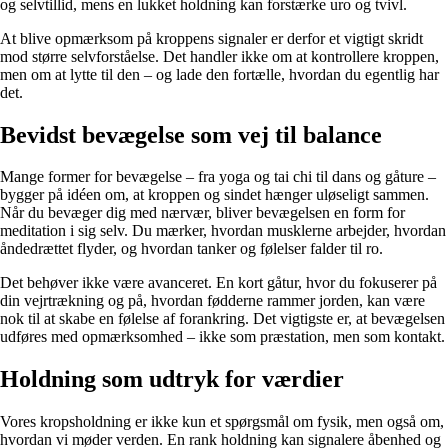
og selvtillid, mens en lukket holdning kan forstærke uro og tvivl.
At blive opmærksom på kroppens signaler er derfor et vigtigt skridt
mod større selvforståelse. Det handler ikke om at kontrollere kroppen,
men om at lytte til den – og lade den fortælle, hvordan du egentlig har
det.
Bevidst bevægelse som vej til balance
Mange former for bevægelse – fra yoga og tai chi til dans og gåture –
bygger på idéen om, at kroppen og sindet hænger uløseligt sammen.
Når du bevæger dig med nærvær, bliver bevægelsen en form for
meditation i sig selv. Du mærker, hvordan musklerne arbejder, hvordan
åndedrættet flyder, og hvordan tanker og følelser falder til ro.
Det behøver ikke være avanceret. En kort gåtur, hvor du fokuserer på
din vejrtrækning og på, hvordan fødderne rammer jorden, kan være
nok til at skabe en følelse af forankring. Det vigtigste er, at bevægelsen
udføres med opmærksomhed – ikke som præstation, men som kontakt.
Holdning som udtryk for værdier
Vores kropsholdning er ikke kun et spørgsmål om fysik, men også om,
hvordan vi møder verden. En rank holdning kan signalere åbenhed og