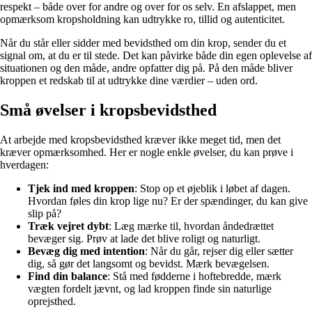
respekt – både over for andre og over for os selv. En afslappet, men
opmærksom kropsholdning kan udtrykke ro, tillid og autenticitet.
Når du står eller sidder med bevidsthed om din krop, sender du et
signal om, at du er til stede. Det kan påvirke både din egen oplevelse af
situationen og den måde, andre opfatter dig på. På den måde bliver
kroppen et redskab til at udtrykke dine værdier – uden ord.
Små øvelser i kropsbevidsthed
At arbejde med kropsbevidsthed kræver ikke meget tid, men det
kræver opmærksomhed. Her er nogle enkle øvelser, du kan prøve i
hverdagen:
Tjek ind med kroppen
: Stop op et øjeblik i løbet af dagen.
Hvordan føles din krop lige nu? Er der spændinger, du kan give
slip på?
Træk vejret dybt
: Læg mærke til, hvordan åndedrættet
bevæger sig. Prøv at lade det blive roligt og naturligt.
Bevæg dig med intention
: Når du går, rejser dig eller sætter
dig, så gør det langsomt og bevidst. Mærk bevægelsen.
Find din balance
: Stå med fødderne i hoftebredde, mærk
vægten fordelt jævnt, og lad kroppen finde sin naturlige
oprejsthed.