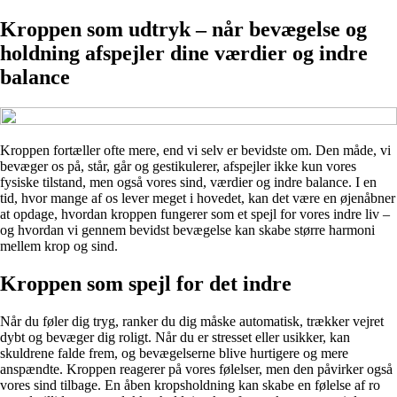
Kroppen som udtryk – når bevægelse og
holdning afspejler dine værdier og indre
balance
Kroppen fortæller ofte mere, end vi selv er bevidste om. Den måde, vi
bevæger os på, står, går og gestikulerer, afspejler ikke kun vores
fysiske tilstand, men også vores sind, værdier og indre balance. I en
tid, hvor mange af os lever meget i hovedet, kan det være en øjenåbner
at opdage, hvordan kroppen fungerer som et spejl for vores indre liv –
og hvordan vi gennem bevidst bevægelse kan skabe større harmoni
mellem krop og sind.
Kroppen som spejl for det indre
Når du føler dig tryg, ranker du dig måske automatisk, trækker vejret
dybt og bevæger dig roligt. Når du er stresset eller usikker, kan
skuldrene falde frem, og bevægelserne blive hurtigere og mere
anspændte. Kroppen reagerer på vores følelser, men den påvirker også
vores sind tilbage. En åben kropsholdning kan skabe en følelse af ro