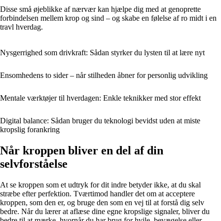
Disse små øjeblikke af nærvær kan hjælpe dig med at genoprette
forbindelsen mellem krop og sind – og skabe en følelse af ro midt i en
travl hverdag.
Nysgerrighed som drivkraft: Sådan styrker du lysten til at lære nyt
Ensomhedens to sider – når stilheden åbner for personlig udvikling
Mentale værktøjer til hverdagen: Enkle teknikker med stor effekt
Digital balance: Sådan bruger du teknologi bevidst uden at miste
kropslig forankring
Når kroppen bliver en del af din
selvforståelse
At se kroppen som et udtryk for dit indre betyder ikke, at du skal
stræbe efter perfektion. Tværtimod handler det om at acceptere
kroppen, som den er, og bruge den som en vej til at forstå dig selv
bedre. Når du lærer at aflæse dine egne kropslige signaler, bliver du
bedre til at mærke, hvornår du har brug for hvile, bevægelse eller