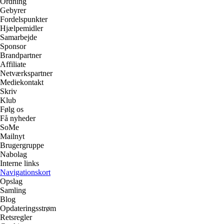
Ordning
Gebyrer
Fordelspunkter
Hjælpemidler
Samarbejde
Sponsor
Brandpartner
Affiliate
Netværkspartner
Mediekontakt
Skriv
Klub
Følg os
Få nyheder
SoMe
Mailnyt
Brugergruppe
Nabolag
Interne links
Navigationskort
Opslag
Samling
Blog
Opdateringsstrøm
Retsregler