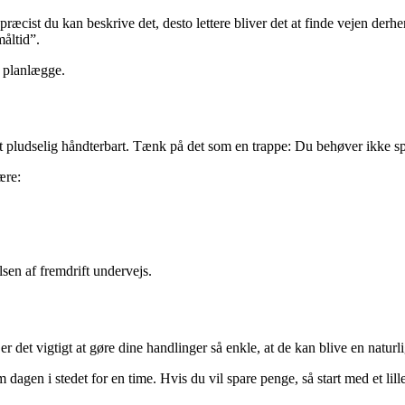
ræcist du kan beskrive det, desto lettere bliver det at finde vejen derhen
måltid”.
t planlægge.
et pludselig håndterbart. Tænk på det som en trappe: Du behøver ikke spr
ære:
lsen af fremdrift undervejs.
er det vigtigt at gøre dine handlinger så enkle, at de kan blive en naturl
dagen i stedet for en time. Hvis du vil spare penge, så start med et li