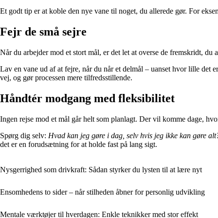
Et godt tip er at koble den nye vane til noget, du allerede gør. For ek
Fejr de små sejre
Når du arbejder mod et stort mål, er det let at overse de fremskridt, du
Lav en vane ud af at fejre, når du når et delmål – uanset hvor lille det e
vej, og gør processen mere tilfredsstillende.
Håndtér modgang med fleksibilitet
Ingen rejse mod et mål går helt som planlagt. Der vil komme dage, hvor d
Spørg dig selv:
Hvad kan jeg gøre i dag, selv hvis jeg ikke kan gøre alt
det er en forudsætning for at holde fast på lang sigt.
Nysgerrighed som drivkraft: Sådan styrker du lysten til at lære nyt
Ensomhedens to sider – når stilheden åbner for personlig udvikling
Mentale værktøjer til hverdagen: Enkle teknikker med stor effekt