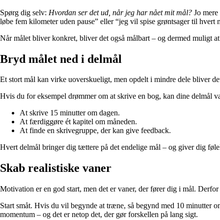
Spørg dig selv:
Hvordan ser det ud, når jeg har nået mit mål?
Jo mere p
løbe fem kilometer uden pause” eller “jeg vil spise grøntsager til hvert 
Når målet bliver konkret, bliver det også målbart – og dermed muligt a
Bryd målet ned i delmål
Et stort mål kan virke uoverskueligt, men opdelt i mindre dele bliver d
Hvis du for eksempel drømmer om at skrive en bog, kan dine delmål v
At skrive 15 minutter om dagen.
At færdiggøre ét kapitel om måneden.
At finde en skrivegruppe, der kan give feedback.
Hvert delmål bringer dig tættere på det endelige mål – og giver dig føle
Skab realistiske vaner
Motivation er en god start, men det er vaner, der fører dig i mål. Derfor 
Start småt. Hvis du vil begynde at træne, så begynd med 10 minutter om 
momentum – og det er netop det, der gør forskellen på lang sigt.