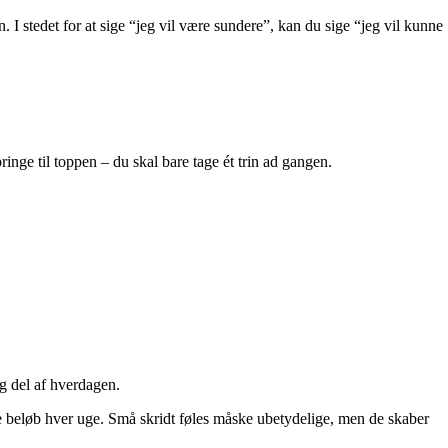
. I stedet for at sige “jeg vil være sundere”, kan du sige “jeg vil kunne
inge til toppen – du skal bare tage ét trin ad gangen.
ig del af hverdagen.
lle beløb hver uge. Små skridt føles måske ubetydelige, men de skaber