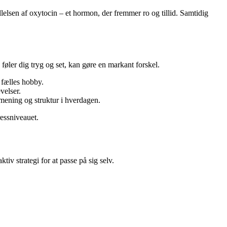
elsen af oxytocin – et hormon, der fremmer ro og tillid. Samtidig
føler dig tryg og set, kan gøre en markant forskel.
 fælles hobby.
velser.
r mening og struktur i hverdagen.
ressniveauet.
iv strategi for at passe på sig selv.