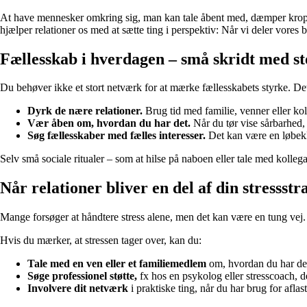
At have mennesker omkring sig, man kan tale åbent med, dæmper kroppens
hjælper relationer os med at sætte ting i perspektiv: Når vi deler vore
Fællesskab i hverdagen – små skridt med st
Du behøver ikke et stort netværk for at mærke fællesskabets styrke. Det 
Dyrk de nære relationer.
Brug tid med familie, venner eller kol
Vær åben om, hvordan du har det.
Når du tør vise sårbarhed, 
Søg fællesskaber med fælles interesser.
Det kan være en løbeklub
Selv små sociale ritualer – som at hilse på naboen eller tale med kolle
Når relationer bliver en del af din stressstr
Mange forsøger at håndtere stress alene, men det kan være en tung vej. A
Hvis du mærker, at stressen tager over, kan du:
Tale med en ven eller et familiemedlem
om, hvordan du har det.
Søge professionel støtte,
fx hos en psykolog eller stresscoach, d
Involvere dit netværk
i praktiske ting, når du har brug for afla