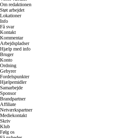
Om redaktionen
Støt arbejdet
Lokationer
Info
Få svar
Kontakt
Kommentar
Arbejdspladser
Hjælp med info
Bruger
Konto
Ordning
Gebyrer
Fordelspunkter
Hjælpemidler
Samarbejde
Sponsor
Brandpartner
Affiliate
Netværkspartner
Mediekontakt
Skriv
Klub
Følg os
Få nyheder