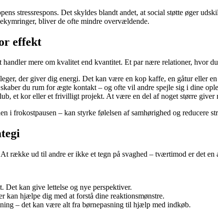
 stressrespons. Det skyldes blandt andet, at social støtte øger udskill
s bekymringer, bliver de ofte mindre overvældende.
or effekt
handler mere om kvalitet end kvantitet. Et par nære relationer, hvor du 
leger, der giver dig energi. Det kan være en kop kaffe, en gåtur eller en
skaber du rum for ægte kontakt – og ofte vil andre spejle sig i dine ople
, et kor eller et frivilligt projekt. At være en del af noget større give
gaen i frokostpausen – kan styrke følelsen af samhørighed og reducere st
ategi
t række ud til andre er ikke et tegn på svaghed – tværtimod er det en akt
 Det kan give lettelse og nye perspektiver.
er kan hjælpe dig med at forstå dine reaktionsmønstre.
stning – det kan være alt fra børnepasning til hjælp med indkøb.