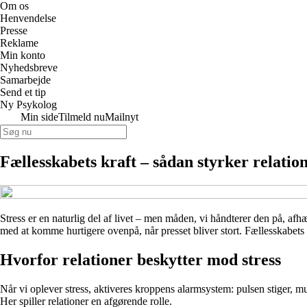
Om os
Henvendelse
Presse
Reklame
Min konto
Nyhedsbreve
Samarbejde
Send et tip
Ny Psykolog
Min side
Tilmeld nu
Mailnyt
Fællesskabets kraft – sådan styrker relati
Stress er en naturlig del af livet – men måden, vi håndterer den på, af
med at komme hurtigere ovenpå, når presset bliver stort. Fællesskabets kra
Hvorfor relationer beskytter mod stress
Når vi oplever stress, aktiveres kroppens alarmsystem: pulsen stiger, m
Her spiller relationer en afgørende rolle.